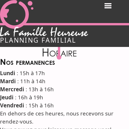
Aller
Menu
directement
vers
le
Famille Heureuse de Ver
contenu
PLANNING FAMILIAL
Horaire
Nos permanences
Lundi
:
15h à 17h
Mardi
: 11h à 14h
Mercredi
: 13h à 16h
Jeudi
: 16h à 19h
Vendredi
: 15h à 16h
En dehors de ces heures, nous recevons sur
rendez-vous.